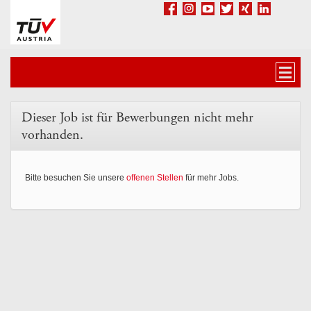
Accesskey
Accesskey
Accesskey
Zum Inhalt springen
Zum Hauptmenü springen
Zur Suche springen
[3]
[1]
[2]
Facebook
Google+
Youtube
Twitter
Xing
LinkedIn
Navig
Dieser Job ist für Bewerbungen nicht mehr
vorhanden.
Bitte besuchen Sie unsere
offenen Stellen
für mehr Jobs.