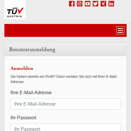
Accesskey
Accesskey
Accesskey
Zum Inhalt springen
Zum Hauptmenü springen
Zur Suche springen
[3]
[1]
[2]
Facebook
Google+
Youtube
Twitter
Xing
LinkedIn
Navig
Benutzeranmeldung
Anmelden
Sie haben bereits ein Profil? Dann melden Sie sich mit Ihrer E-Mail-
Adresse.
Ihre E-Mail-Adresse
Ihr Passwort