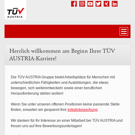
Accesskey
Accesskey
Accesskey
Zum Inhalt springen
Zum Hauptmenü springen
Zur Suche springen
[3]
[1]
[2]
Facebook
Google+
Youtube
Twitter
Xing
LinkedIn
Navig
Herzlich willkommen am Beginn Ihrer TÜV
AUSTRIA-Karriere!
Die TÜV AUSTRIA Gruppe bietet Arbeitsplätze für Menschen mit
unterschiedlichen Fähigkeiten und Ausbildungen, die etwas
bewegen, sich weiterentwickeln sowie einer beruflichen
Herausforderung stellen wollen!
Wenn Sie unter unseren offenen Positionen keine passende Stelle
finden, erwarten wir gespannt Ihre
Initiativbewerbung
.
Wir danken für Ihr Interesse an einer Mitarbeit bei TÜV AUSTRIA und
freuen uns auf Ihre Bewerbungsunterlagen!