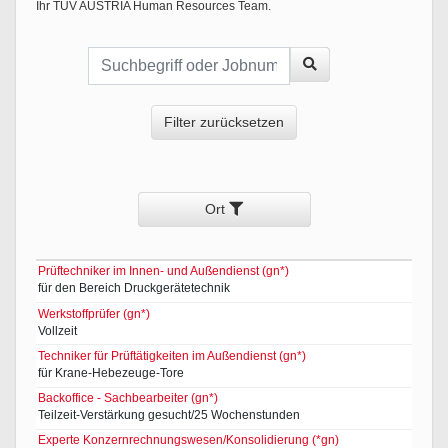
Ihr TÜV AUSTRIA Human Resources Team.
Suchbegriff oder Jobnummer
Stellen
finden
Filter zurücksetzen
Ort
Stelle
Ort
Prüftechniker im Innen- und Außendienst (gn*)
für den Bereich Druckgerätetechnik
Filtern
Werkstoffprüfer (gn*)
Vollzeit
Techniker für Prüftätigkeiten im Außendienst (gn*)
für Krane-Hebezeuge-Tore
Backoffice - Sachbearbeiter (gn*)
Teilzeit-Verstärkung gesucht/25 Wochenstunden
Experte Konzernrechnungswesen/Konsolidierung (*gn)