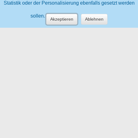
Statistik oder der Personalisierung ebenfalls gesetzt werden
sollen.
Akzeptieren
Ablehnen
TÜV (R) | (C) TÜV AUSTRIA HOLDING
AG | Deutschstraße 10, 1230 Wien |
tuvaustria.com
Sitemap
Karriere
Presse
Facebook
Impressum
Datenschutzerklärung
Facebook
Google+
Youtube
Twitter
Xing
LinkedIn
© TÜV AUSTRIA HOLDING AG 2020
Design by
vektorama
.
Code by
webdesignen.at