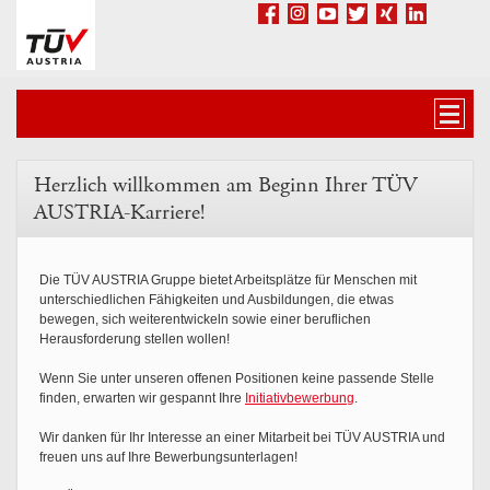
Accesskey
Accesskey
Accesskey
Zum Inhalt springen
Zum Hauptmenü springen
Zur Suche springen
[3]
[1]
[2]
Facebook
Google+
Youtube
Twitter
Xing
LinkedIn
Navig
Herzlich willkommen am Beginn Ihrer TÜV
AUSTRIA-Karriere!
Die TÜV AUSTRIA Gruppe bietet Arbeitsplätze für Menschen mit
unterschiedlichen Fähigkeiten und Ausbildungen, die etwas
bewegen, sich weiterentwickeln sowie einer beruflichen
Herausforderung stellen wollen!
Wenn Sie unter unseren offenen Positionen keine passende Stelle
finden, erwarten wir gespannt Ihre
Initiativbewerbung
.
Wir danken für Ihr Interesse an einer Mitarbeit bei TÜV AUSTRIA und
freuen uns auf Ihre Bewerbungsunterlagen!