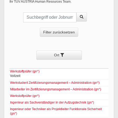
Ihr TÜV AUSTRIA Human Resources Team.
Suchbegriff oder Jobnummer
Stellen
finden
Filter zurücksetzen
Ort
Stelle
Ort
Werkstoffprüfer (gn*)
Vollzeit
Filtern
Werkstudent Zertifizierungsmanagement – Administration (gn*)
Mitarbeiter im Zertifizierungsmanagement – Administration (gn*)
Werkstoffprüfer (gn*)
Ingenieur als Sachverständiger in der Aufzugstechnik (gn*)
Ingenieur oder Techniker als Projektleiter Funktionale Sicherheit
(gn*)